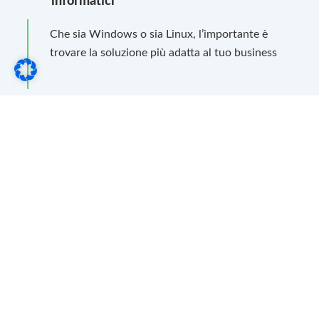
informatici
Che sia Windows o sia Linux, l’importante è
trovare la soluzione più adatta al tuo business
Ambienti virtualizzati
Non solo on premises, ma anche sistemi
cloud/multicloud con VMware, Proxmox, Azure
Backup e backup-as-a-service
Progettiamo sistemi di backup in ottica business
continuity o disaster recovery. Per avere sempre
in sicurezza i tuoi dati. Lavoriamo con sistemi
Qnap o Synology